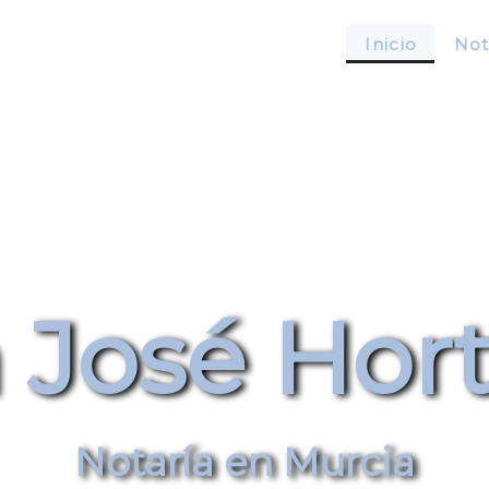
Inicio
Not
 José Hor
Notaría en Murcia