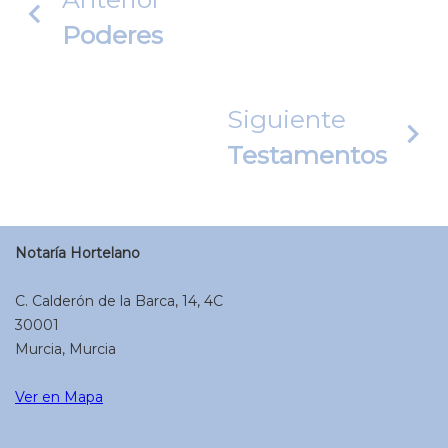
Poderes
Siguiente
Testamentos
Notaría Hortelano
C. Calderón de la Barca, 14, 4C
30001
Murcia, Murcia
Ver en Mapa